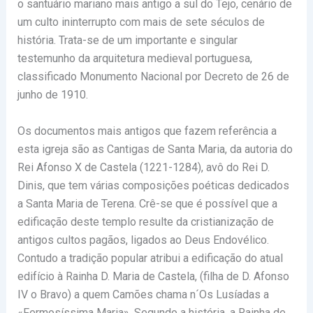
o santuário mariano mais antigo a sul do Tejo, cenário de
um culto ininterrupto com mais de sete séculos de
história. Trata-se de um importante e singular
testemunho da arquitetura medieval portuguesa,
classificado Monumento Nacional por Decreto de 26 de
junho de 1910.
Os documentos mais antigos que fazem referência a
esta igreja são as Cantigas de Santa Maria, da autoria do
Rei Afonso X de Castela (1221-1284), avô do Rei D.
Dinis, que tem várias composições poéticas dedicados
a Santa Maria de Terena. Crê-se que é possível que a
edificação deste templo resulte da cristianização de
antigos cultos pagãos, ligados ao Deus Endovélico.
Contudo a tradição popular atribui a edificação do atual
edifício à Rainha D. Maria de Castela, (filha de D. Afonso
IV o Bravo) a quem Camões chama n´Os Lusíadas a
«Fermosíssima Maria». Segundo a história, a Rainha de