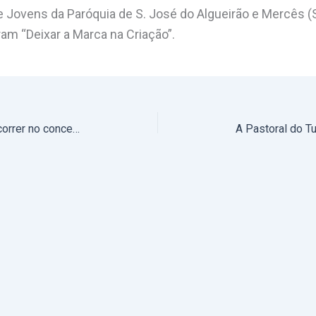
 Jovens da Paróquia de S. José do Algueirão e Mercês (
m “Deixar a Marca na Criação”.
Campo de Férias “Carraças” a decorrer no concelho de Coruche (com Mensagem do Arcebispo de Évora)