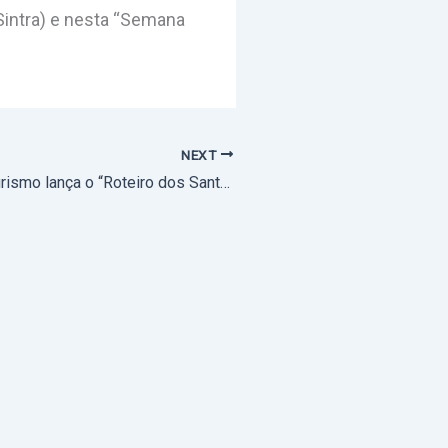
Sintra) e nesta “Semana
NEXT
A Pastoral do Turismo lança o “Roteiro dos Santuários da Diocese de Évora”