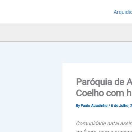
Skip
Arquidi
to
content
Paróquia de A
Coelho com 
By
Paulo Azadinho
/
6 de Julho, 
Comunidade natal assina
de Évora, com a presenç