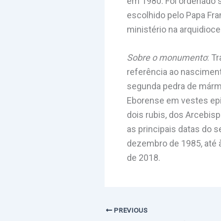
em 1980. Foi ordenado 
escolhido pelo Papa Fra
ministério na arquidio
Sobre o monumento
: T
referência ao nasciment
segunda pedra de mármor
Eborense em vestes epis
dois rubis, dos Arcebis
as principais datas do 
dezembro de 1985, até 
de 2018.
PREVIOUS