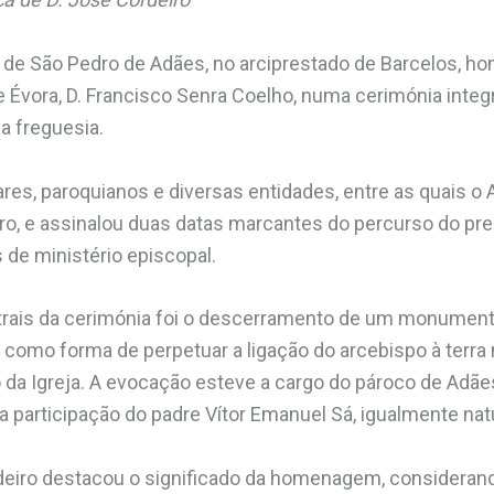
 de São Pedro de Adães, no arciprestado de Barcelos, h
 Évora, D. Francisco Senra Coelho, numa cerimónia integ
a freguesia.
liares, paroquianos e diversas entidades, entre as quais o
iro, e assinalou duas datas marcantes do percurso do pre
 de ministério episcopal.
ais da cerimónia foi o descerramento de um monumento
 como forma de perpetuar a ligação do arcebispo à terra 
 da Igreja. A evocação esteve a cargo do pároco de Adães
articipação do padre Vítor Emanuel Sá, igualmente natu
rdeiro destacou o significado da homenagem, consider