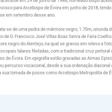
sacerdote em 29 de junho de 1986, nomeado bispo auxili
ncisco para Arcebispo de Évora em junho de 2018, tendo 
cese em setembro desse ano.
rata-se de uma pedra de mármore negro, 1.70m, oriunda d
o de D. Francisco José Villas Boas Senra de Faria Coelho
e negro do Alentejo, na qual se gravou em relevo a fotog
copais talares filetadas, com a tradicional cruz peitoral
pos de Évora. Em epigrafia estão gravadas as Armas Episc
seu percurso vocacional, desde a sua ordenação diaconal
à sua tomada de posse como Arcebispo Metropolita de É