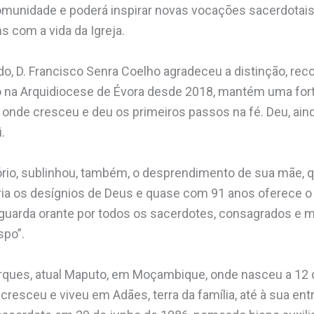
comunidade e poderá inspirar novas vocações sacerdotai
 com a vida da Igreja.
, D. Francisco Senra Coelho agradeceu a distinção, rec
o na Arquidiocese de Évora desde 2018, mantém uma fort
onde cresceu e deu os primeiros passos na fé. Deu, aind
.
ório, sublinhou, também, o desprendimento de sua mãe, q
ria os desígnios de Deus e quase com 91 anos oferece o
guarda orante por todos os sacerdotes, consagrados e mi
spo”.
rques, atual Maputo, em Moçambique, onde nasceu a 12 
cresceu e viveu em Adães, terra da família, até à sua en