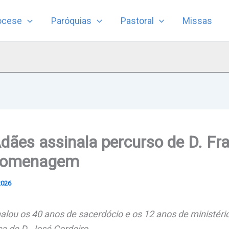
ocese
Paróquias
Pastoral
Missas
dães assinala percurso de D. Fr
homenagem
2026
lou os 40 anos de sacerdócio e os 12 anos de ministéri
a de D. José Cordeiro