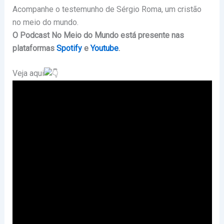
Acompanhe o testemunho de Sérgio Roma, um cristão
no meio do mundo.
O Podcast No Meio do Mundo está presente nas
plataformas
Spotify
e
Youtube
.
Veja aqui