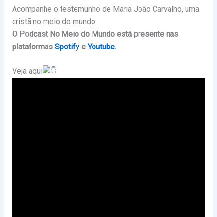
Acompanhe o testemunho de Maria João Carvalho, uma
cristã no meio do mundo.
O Podcast No Meio do Mundo está presente nas
plataformas
Spotify
e
Youtube
.
Veja aqui