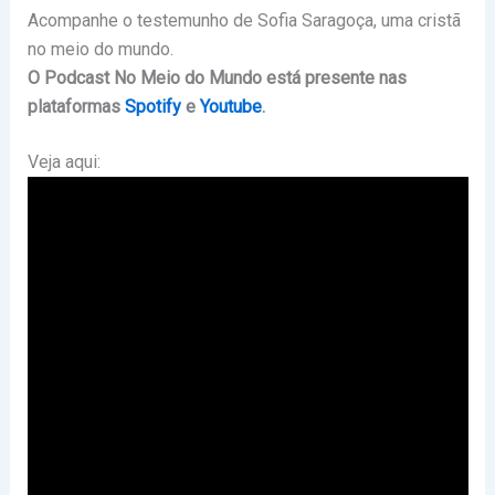
Acompanhe o testemunho de Sofia Saragoça, uma cristã
no meio do mundo.
O Podcast No Meio do Mundo está presente nas
plataformas
Spotify
e
Youtube
.
Veja aqui: