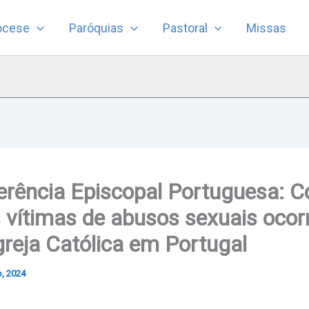
ocese
Paróquias
Pastoral
Missas
erência Episcopal Portuguesa:
s vítimas de abusos sexuais ocor
greja Católica em Portugal
o, 2024