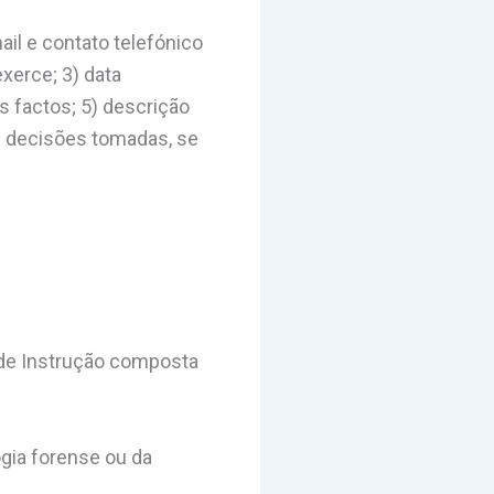
l e contato telefónico
xerce; 3) data
os factos; 5) descrição
7) decisões tomadas, se
 de Instrução composta
ogia forense ou da