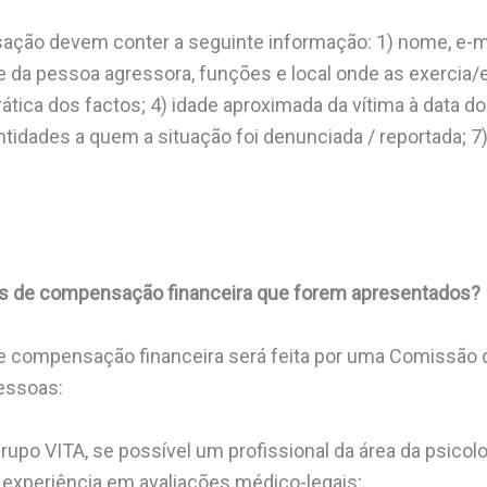
ção devem conter a seguinte informação: 1) nome, e-mai
 da pessoa agressora, funções e local onde as exercia/e
rática dos factos; 4) idade aproximada da vítima à data d
entidades a quem a situação foi denunciada / reportada; 
s de compensação financeira que forem apresentados?
de compensação financeira será feita por uma Comissão
essoas:
upo VITA, se possível um profissional da área da psicol
 experiência em avaliações médico-legais;