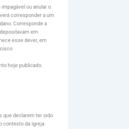
 impagável ou anular o
everá corresponder a um
o dano. Corresponde a
ue depositavam em
nhece esse dever, em
ncisco
to hoje publicado.
 que declarem ter sido
o contexto da Igreja