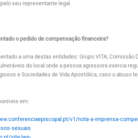
 pelo seu representante legal.
ntado o pedido de compensação financeira?
sentado a uma destas entidades: Grupo VITA; Comissão 
lneráveis do local onde a pessoa agressora exercia reg
ligiosos e Sociedades de Vida Apostólica, caso o abuso 
poníveis em:
www.conferenciaepiscopal.pt/v1/nota-a-imprensa-compe
usos-sexuais
rp.pt/site/wp-