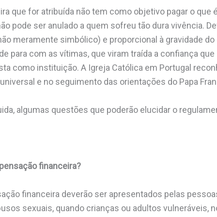
a que for atribuída não tem como objetivo pagar o que é
ão pode ser anulado a quem sofreu tão dura vivência. D
 (não meramente simbólico) e proporcional à gravidade d
de para com as vítimas, que viram traída a confiança q
ta como instituição. A Igreja Católica em Portugal reco
universal e no seguimento das orientações do Papa Fra
da, algumas questões que poderão elucidar o regulamen
pensação financeira?
ção financeira deverão ser apresentados pelas pessoas
usos sexuais, quando crianças ou adultos vulneráveis, n