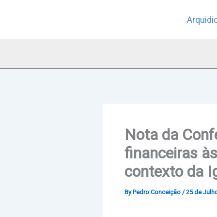
Skip
Arquidi
to
content
Nota da Conf
financeiras à
contexto da I
By
Pedro Conceição
/
25 de Julh