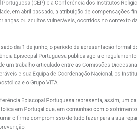
 Portuguesa (CEP) e a Conferência dos Institutos Religi
ade, em abril passado, a atribuição de compensações fin
rianças ou adultos vulneráveis, ocorridos no contexto da
assado dia 1 de junho, o período de apresentação formal 
ncia Episcopal Portuguesa publica agora o regulamento 
 de um trabalho articulado entre as Comissões Diocesan
ráveis e sua Equipa de Coordenação Nacional, os Instit
ostólica e o Grupo VITA.
erência Episcopal Portuguesa representa, assim, um c
Católica em Portugal que, em comunhão com o sofrimento
sumir o firme compromisso de tudo fazer para a sua repa
 prevenção.