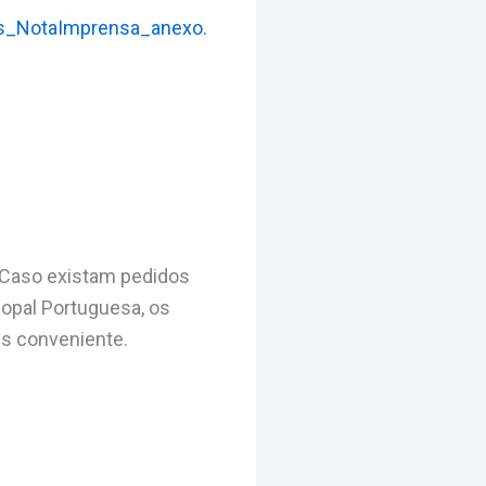
s_NotaImprensa_anexo.
 Caso existam pedidos
copal Portuguesa, os
is conveniente.