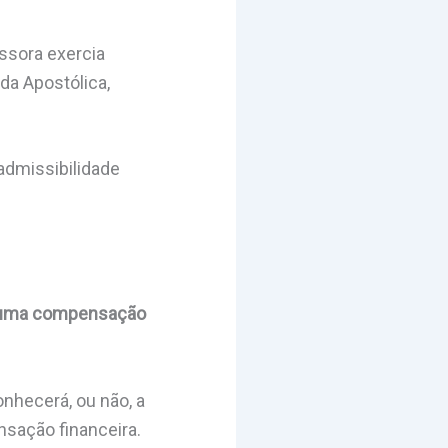
ssora exercia
da Apostólica,
admissibilidade
ão, uma compensação
onhecerá, ou não, a
nsação financeira.