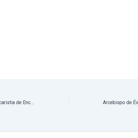
Arcebispo de Évora presidiu à Eucaristia de Encerramento do Retiro de Quaresma aberto a toda a comunidade Arquidiocesana, organizado pela Comunidade Sementes do Verbo (com fotos)