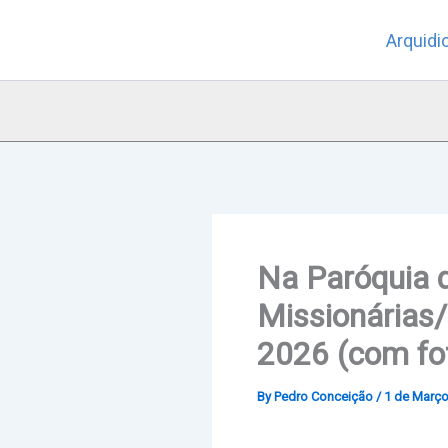
Skip
Arquidi
to
content
Na Paróquia 
Missionárias/o
2026 (com fo
By
Pedro Conceição
/
1 de Março