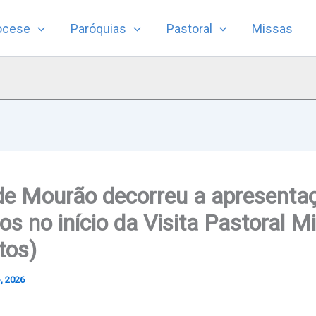
ocese
Paróquias
Pastoral
Missas
de Mourão decorreu a apresenta
s no início da Visita Pastoral M
tos)
, 2026