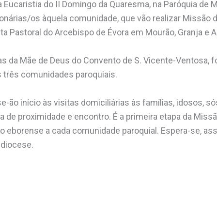
a Eucaristia do II Domingo da Quaresma, na Paróquia de 
nárias/os àquela comunidade, que vão realizar Missão d
ita Pastoral do Arcebispo de Évora
em Mourão, Granja e Al
as da Mãe de Deus do Convento de S. Vicente-Ventosa, 
s três comunidades paroquiais.
ão início às visitas domiciliárias às famílias, idosos, sós
ta de proximidade e encontro. É a primeira etapa da Miss
ado eborense a cada comunidade paroquial. Espera-se, ass
idiocese.