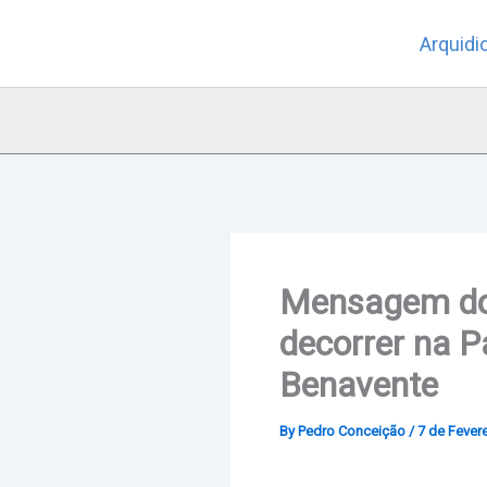
Skip
Arquidi
to
content
Mensagem do 
decorrer na P
Benavente
By
Pedro Conceição
/
7 de Fevere