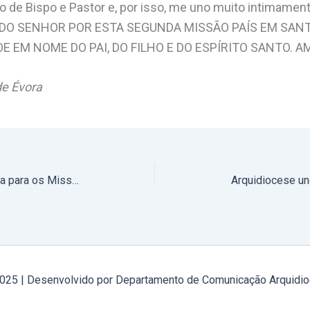
 de Bispo e Pastor e, por isso, me uno muito intimamen
GADO SENHOR POR ESTA SEGUNDA MISSÃO PAÍS EM SAN
 EM NOME DO PAI, DO FILHO E DO ESPÍRITO SANTO. A
de Évora
Mensagem do Arcebispo de Évora para os Missionários da Missão País – Campinho, Cumeada e S. Marcos do Campo (Reguengos de Monsaraz)
2025 | Desenvolvido por Departamento de Comunicação Arquidio