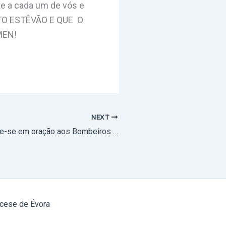
te a cada um de vós e
TO ESTÊVÃO E QUE O
MEN!
NEXT
Arquidiocese une-se em oração aos Bombeiros de Campo Maior que neste sábado perderam dois operacionais
cese de Évora