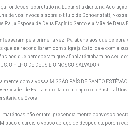
a foi Jesus, sobretudo na Eucaristia diária, na Adoração
ns de vós invocais sobre o título de Schoenstatt, Noss
us Pai, a Esposa de Deus Espírito Santo e a Mãe de Deus F
nfessaram pela primeira vez! Parabéns aos que celebrar
 que se reconciliaram com a Igreja Católica e com a su
éns aos que perceberam que afinal até tinham no seu cora
US, O FILHO DE DEUS E O NOSSO SALVADOR.
ialmente com a vossa MISSÃO PAÍS DE SANTO ESTÊVÃO p
iversidade de Évora e conta com o apoio da Pastoral Unive
rsitária de Évora!
climatéricas não estarei presencialmente convosco nest
 Missão e dareis o vosso abraço de despedida, porém c