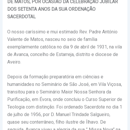
DE MATOS, POR OCASIÃO DA CELEBRAÇÃO JUBILAR
DOS SETENTA ANOS DA SUA ORDENAÇÃO
SACERDOTAL
O nosso caríssimo e mui estimado Rev. Padre António
Valente de Matos, nasceu no seio de família
exemplarmente católica no dia 9 de abril de 1931, na vila
de Avanca, concelho de Estarreja, distrito e diocese de
Aveiro.
Depois da formação preparatória em ciências e
humanidades no Seminário de São José, em Vila Viçosa,
transitou para o Seminário Maior Nossa Senhora da
Purificação, em Évora, onde concluiu o Curso Superior de
Teologia com distinção. Foi ordenado Sacerdote no dia 1
de julho de 1956, por D. Manuel Trindade Salgueiro,
quase seu conterrâneo, filho ilustre de Ílhavo. De
seguida, Avanca viveu a alegria da sua ” Missa Nova” na