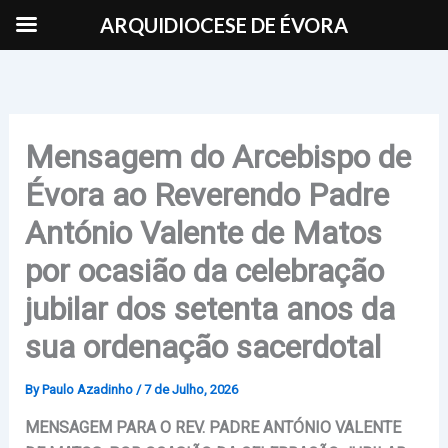
Skip
ARQUIDIOCESE DE ÉVORA
to
content
Mensagem do Arcebispo de
Évora ao Reverendo Padre
António Valente de Matos
por ocasião da celebração
jubilar dos setenta anos da
sua ordenação sacerdotal
By
Paulo Azadinho
/
7 de Julho, 2026
MENSAGEM
PARA O REV. PADRE ANTÓNIO VALENTE