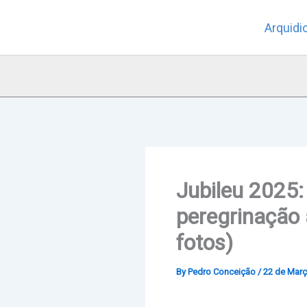
Skip
Arquidi
to
content
Jubileu 2025:
peregrinação 
fotos)
By
Pedro Conceição
/
22 de Març