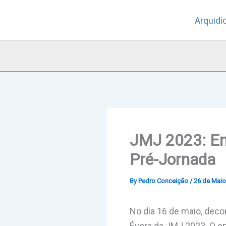
Skip
Arquidi
to
content
JMJ 2023: En
Pré-Jornada
By
Pedro Conceição
/
26 de Maio
No dia 16 de maio, deco
Évora da JMJ 2023. O e