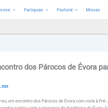
ocese
Paróquias
Pastoral
Missas
contro dos Párocos de Évora par
, 2023
rreu um encontro dos Párocos de Évora com vista à Pré-
ncontro contou com a presença do Arcebispo de Évora, D