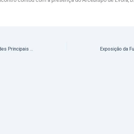
24 a 31 de maio de 2023: Atividades Principais do Arcebispo de Évora