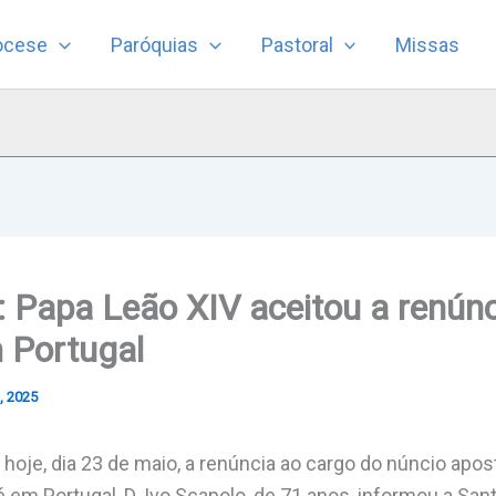
ocese
Paróquias
Pastoral
Missas
: Papa Leão XIV aceitou a renúnc
 Portugal
, 2025
 hoje, dia 23 de maio, a renúncia ao cargo do núncio apos
 em Portugal, D. Ivo Scapolo, de 71 anos, informou a San