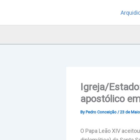
Skip
Arquidi
to
content
Igreja/Estado
apostólico em
By
Pedro Conceição
/
23 de Maio
O Papa Leão XIV aceitou
diplomático) da Santa Sé