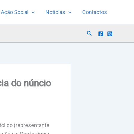
Ação Social
Notícias
Contactos
Search
ia do núncio
tólico (representante
ta Sé e a Conferência