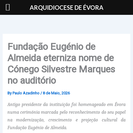
Skip
ARQUIDIOCESE DE ÉVORA
to
content
Fundação Eugénio de
Almeida eterniza nome de
Cónego Silvestre Marques
no auditório
By
Paulo Azadinho
/
8 de Maio, 2026
Antigo presidente da instituição foi homenageado em Évora
numa cerimónia marcada pelo reconhecimento do seu papel
na modernização, crescimento e projeção cultural da
Fundação Eugénio de Almeida.