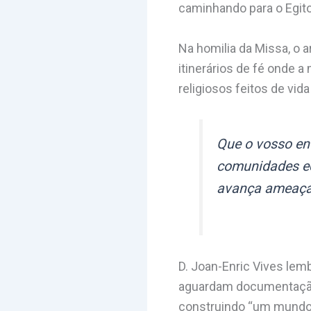
caminhando para o Egito
Na homilia da Missa, o 
itinerários de fé onde a
religiosos feitos de vi
Que o vosso ent
comunidades ecl
avança ameaça
D. Joan-Enric Vives lemb
aguardam documentação o
construindo “um mundo 