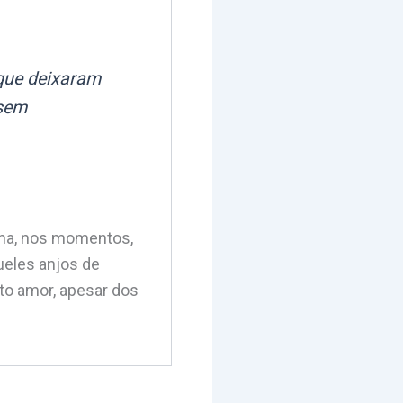
 que deixaram
 sem
ina, nos momentos,
ueles anjos de
o amor, apesar dos