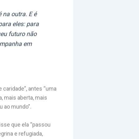
na outra. E é
ara eles: para
seu futuro não
companha em
e caridade”, antes “uma
a, mais aberta, mais
eu ao mundo”.
isse que ela “passou
grina e refugiada,