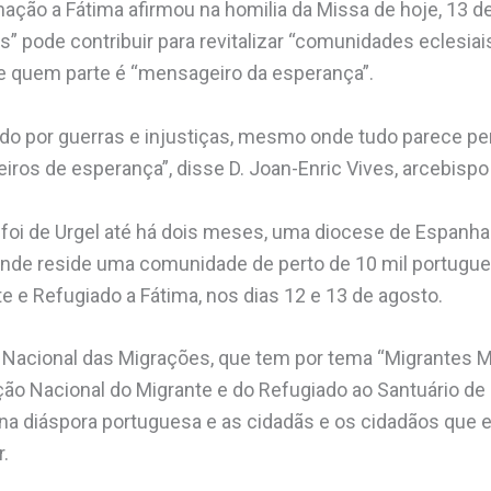
nação a Fátima afirmou na homilia da Missa de hoje, 13 d
s” pode contribuir para revitalizar “comunidades eclesia
ue quem parte é “mensageiro da esperança”.
 por guerras e injustiças, mesmo onde tudo parece per
ros de esperança”, disse D. Joan-Enric Vives, arcebispo 
e foi de Urgel até há dois meses, uma diocese de Espanha
onde reside uma comunidade de perto de 10 mil portugue
e e Refugiado a Fátima, nos dias 12 e 13 de agosto.
 Nacional das Migrações, que tem por tema “Migrantes M
ção Nacional do Migrante e do Refugiado ao Santuário d
na diáspora portuguesa e as cidadãs e os cidadãos que 
r.