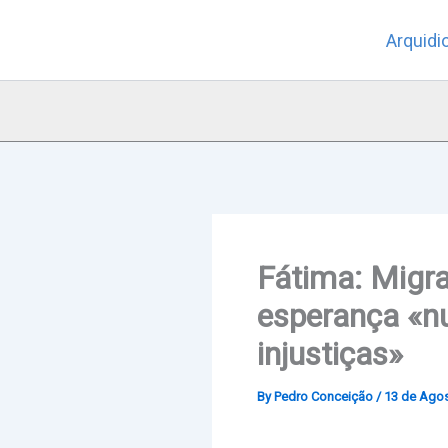
Skip
Arquidi
to
content
Fátima: Migra
esperança «n
injustiças»
By
Pedro Conceição
/
13 de Agos