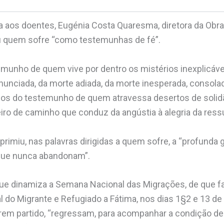
 aos doentes, Eugénia Costa Quaresma, diretora da Obra
u quem sofre “como testemunhas de fé”.
munho de quem vive por dentro os mistérios inexplicáv
nunciada, da morte adiada, da morte inesperada, consola
mos do testemunho de quem atravessa desertos de solid
o de caminho que conduz da angústia à alegria da ressur
imiu, nas palavras dirigidas a quem sofre, a “profunda g
 que nunca abandonam”.
que dinamiza a Semana Nacional das Migrações, de que fa
 do Migrante e Refugiado a Fátima, nos dias 1§2 e 13 de
rem partido, “regressam, para acompanhar a condição de