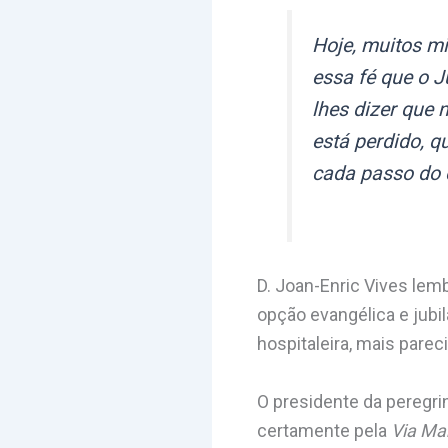
Hoje, muitos m
essa fé que o 
lhes dizer que 
está perdido, 
cada passo do 
D. Joan-Enric Vives lem
opção evangélica e jubil
hospitaleira, mais pare
O presidente da peregri
certamente pela
Via Ma