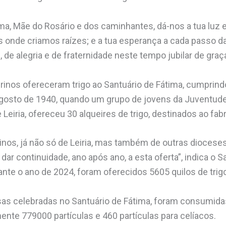
a, Mãe do Rosário e dos caminhantes, dá-nos a tua luz e
s onde criamos raízes; e a tua esperança a cada passo d
e alegria e de fraternidade neste tempo jubilar de graça
grinos ofereceram trigo ao Santuário de Fátima, cumprin
osto de 1940, quando um grupo de jovens da Juventude A
Leiria, ofereceu 30 alqueires de trigo, destinados ao fabr
inos, já não só de Leiria, mas também de outras dioceses 
 dar continuidade, ano após ano, a esta oferta”, indica o S
nte o ano de 2024, foram oferecidos 5605 quilos de trigo 
as celebradas no Santuário de Fátima, foram consumid
nte 779000 partículas e 460 partículas para celíacos.