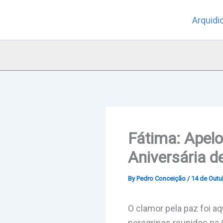
Skip
Arquidi
to
content
Fátima: Apelo
Aniversária d
By
Pedro Conceição
/
14 de Outu
O clamor pela paz foi a
peregrinos reunidos na 