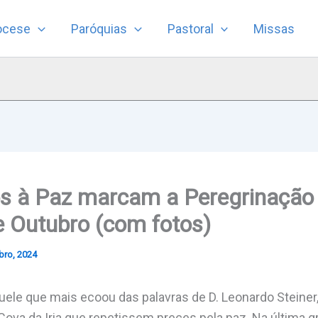
ocese
Paróquias
Pastoral
Missas
s à Paz marcam a Peregrinação 
e Outubro (com fotos)
bro, 2024
quele que mais ecoou das palavras de D. Leonardo Steiner
Cova da Iria que repetissem preces pela paz. Na última 