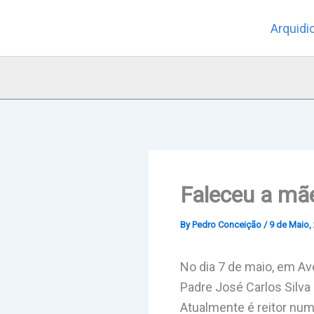
Skip
Arquidi
to
content
Faleceu a mãe
By
Pedro Conceição
/
9 de Maio,
No dia 7 de maio, em Ave
Padre José Carlos Silva 
Atualmente é reitor num