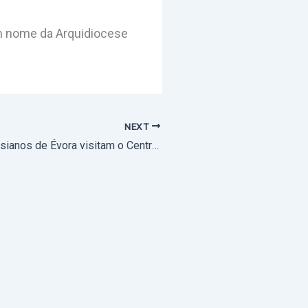
m nome da Arquidiocese
NEXT
Alunos dos Salesianos de Évora visitam o Centro Social Nossa Senhora Auxiliadora