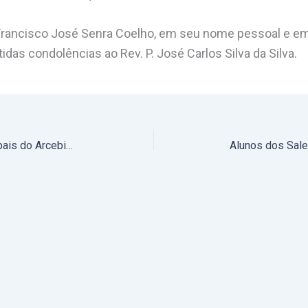
 Francisco José Senra Coelho, em seu nome pessoal e e
idas condolências ao Rev. P. José Carlos Silva da Silva.
3 a 10 de maio: Atividades Principais do Arcebispo de Évora