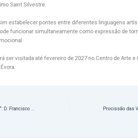
nio Saint Silvestre.
im estabelecer pontes entre diferentes linguagens artí
pode funcionar simultaneamente como expressão de torm
emocional.
á ser visitada até fevereiro de 2027 no Centro de Arte e
 Évora.
“A palavra que vence é esperança”: D. Francisco destaca vitalidade humana, cultural e espiritual de Viana do Alentejo após visita pastoral