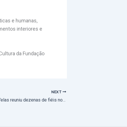
sticas e humanas,
entos interiores e
 Cultura da Fundação
NEXT
Procissão das Velas reuniu dezenas de fiéis no Bairro de São Pedro, em Elvas