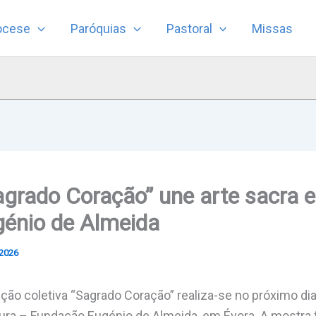
ocese
Paróquias
Pastoral
Missas
grado Coração” une arte sacra e
énio de Almeida
 2026
ção coletiva “Sagrado Coração” realiza-se no próximo dia
tura – Fundação Eugénio de Almeida
, em
Évora
. A mostra 