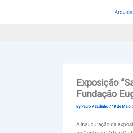
Skip
Arquidi
to
content
Exposição “Sa
Fundação Eug
By
Paulo Azadinho
/
19 de Maio,
A inauguração da exposi
no
Centro de Arte e Cul