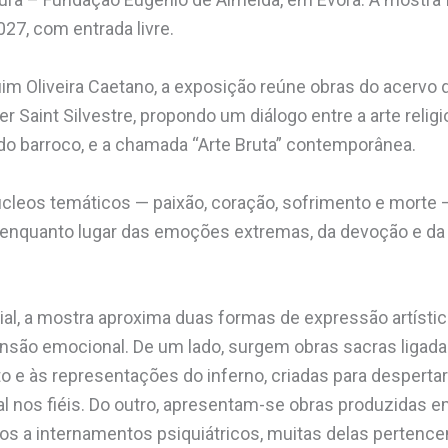
027, com entrada livre.
im Oliveira Caetano
, a exposição reúne obras do acervo 
r Saint Silvestre, propondo um diálogo entre a arte relig
do barroco, e a chamada “Arte Bruta” contemporânea.
núcleos temáticos — paixão, coração, sofrimento e morte 
enquanto lugar das emoções extremas, da devoção e da
ial, a mostra aproxima duas formas de expressão artísti
ensão emocional. De um lado, surgem obras sacras ligad
to e às representações do inferno, criadas para desperta
l nos fiéis. Do outro, apresentam-se obras produzidas e
dos a internamentos psiquiátricos, muitas delas pertence