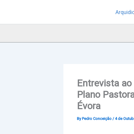
Skip
Arquidi
to
content
Entrevista ao
Plano Pastora
Évora
By
Pedro Conceição
/
4 de Outub