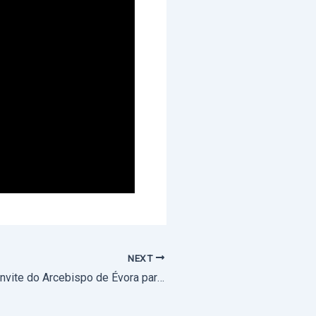
NEXT
5 de outubro: Convite do Arcebispo de Évora para o Dia da Igreja Diocesana