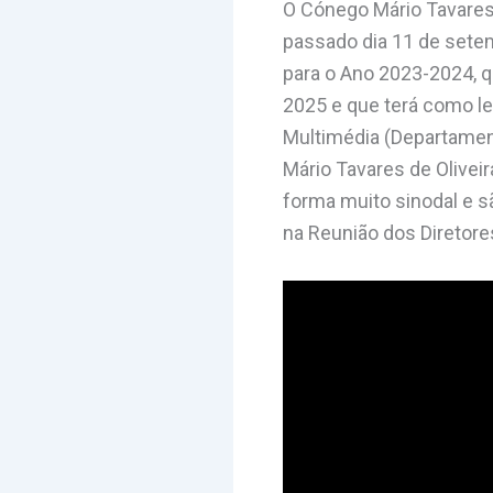
O Cónego Mário Tavares 
passado dia 11 de setem
para o Ano 2023-2024, q
2025 e que terá como l
Multimédia (Departamen
Mário Tavares de Olivei
forma muito sinodal e 
na Reunião dos Diretore