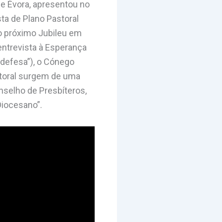
de Évora, apresentou no
ta de Plano Pastoral
ao próximo Jubileu em
ntrevista à Esperança
 defesa”), o Cónego
storal surgem de uma
nselho de Presbíteros,
Diocesano”.