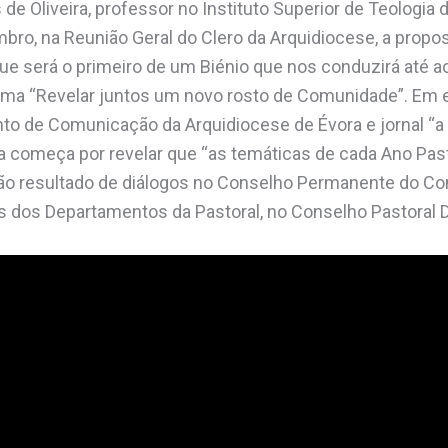
de Oliveira, professor no Instituto Superior de Teologia 
bro, na Reunião Geral do Clero da Arquidiocese, a propos
ue será o primeiro de um Biénio que nos conduzirá até 
ema “Revelar juntos um novo rosto de Comunidade”. Em e
to de Comunicação da Arquidiocese de Évora e jornal “a
ra começa por revelar que “as temáticas de cada Ano Pa
são resultado de diálogos no Conselho Permanente do Co
s dos Departamentos da Pastoral, no Conselho Pastoral 