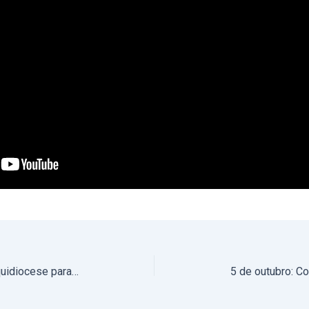
Arcebispo de Évora convida a Arquidiocese para o Dia da Igreja Diocesana – 5 de outubro de 2023 (com vídeo)