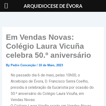
Skip
ARQUIDIOCESE DE ÉVORA
to
content
Em Vendas Novas:
Colégio Laura Vicuña
celebra 50.º aniversário
By
Pedro Conceição
/
10 de Maio, 2023
No passado dia 6 de maio, pelas 10h00, o
Arcebispo de Évora, D. Francisco Senra Coelho,
presidiu à celebração da Eucaristia por ocasião do
50.º aniversário do Colégio Laura Vicuña, em
Vendas Novas.
O Colégio Laura Vicuña existe em Vendas Novas