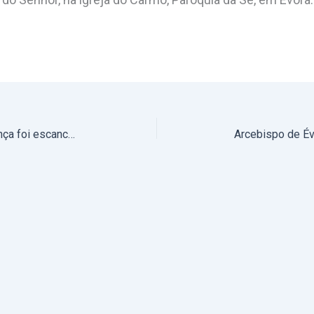
Jubileu 2025: «A porta da esperança foi escancarada para o mundo», afirmou o Papa Francisco após passar pela Porta Santa