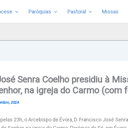
ocese
Paróquias
Pastoral
Missas
José Senra Coelho presidiu à Miss
enhor, na igreja do Carmo (com f
embro, 2024
pelas 23h, o Arcebispo de Évora, D. Francisco José Senra
l do Senhor, na igreja do Carmo, Paróquia da Sé, em Évora.