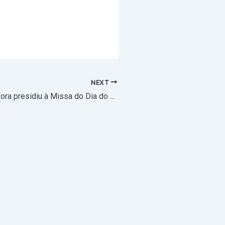
NEXT
Arcebispo de Évora presidiu à Missa do Dia do Natal de Nosso Senhor Jesus Cristo, na Paróquia de São Julião, em Monte do Trigo (com fotos)