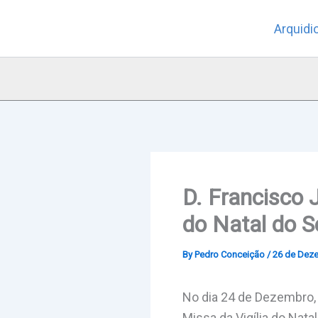
Skip
Arquidi
to
content
D. Francisco 
do Natal do S
By
Pedro Conceição
/
26 de Dez
No dia 24 de Dezembro, 
Missa da Vigília do Nata