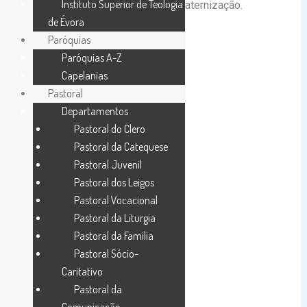
Instituto Superior de Teologia
Évora, houve um momento de confraternização.
de Évora
Paróquias
Paróquias A-Z
Capelanias
Pastoral
Departamentos
Pastoral do Clero
Pastoral da Catequese
Pastoral Juvenil
Pastoral dos Leigos
Pastoral Vocacional
Pastoral da Liturgia
Pastoral da Familia
Pastoral Sócio-
Caritativo
Pastoral da