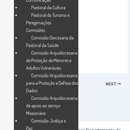
Comunicação
Pastoral da Cultura
Pastoral do Turismo e
Peregrinações
Comissões
Comissão Diocesana da
Pastoral da Saúde
Comissão Arquidiocesana
de Proteção de Menores e
Adultos Vulneráveis
Comissão Arquidiocesana
para a Proteção e Defesa dos
PREVIOUS
NEXT
Dados
Comissão Arquidiocesana
de apoio ao serviço
Missionário
Comissão Justiça e
Paz