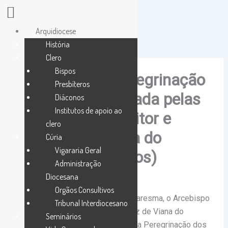
Skip
to
Arquidiocese
content
História
Clero
Bispos
Conclusão da Peregrinação
Presbíteros
dos Jovens marcada pelas
Diáconos
Institutos de apoio ao
instituições de Leitor e
clero
Acólitos em Viana do
Cúria
Vigararia Geral
Alentejo (com fotos)
Administração
Diocesana
By
Pedro Conceição
/
23 de Março, 2025
Orgãos Consultivos
Na manhã deste III Domingo da Quaresma, o Arcebispo
Tribunal Interdiocesano
de Évora presidiu à missa na Matriz de Viana do
Seminários
Alentejo, que marcou a conclusão da Peregrinação dos