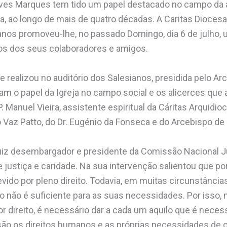
ives Marques tem tido um papel destacado no campo da a
a, ao longo de mais de quatro décadas. A Caritas Diocesa
 anos promoveu-lhe, no passado Domingo, dia 6 de julho
tos dos seus colaboradores e amigos.
 realizou no auditório dos Salesianos, presidida pelo Ar
m o papel da Igreja no campo social e os alicerces que
. Manuel Vieira, assistente espiritual da Cáritas Arquidi
o Vaz Patto, do Dr. Eugénio da Fonseca e do Arcebispo de 
Juiz desembargador e presidente da Comissão Nacional J
 justiça e caridade. Na sua intervenção salientou que po
vido por pleno direito. Todavia, em muitas circunstâncias
to não é suficiente para as suas necessidades. Por isso, 
r direito, é necessário dar a cada um aquilo que é neces
 são os direitos humanos e as próprias necessidades de 