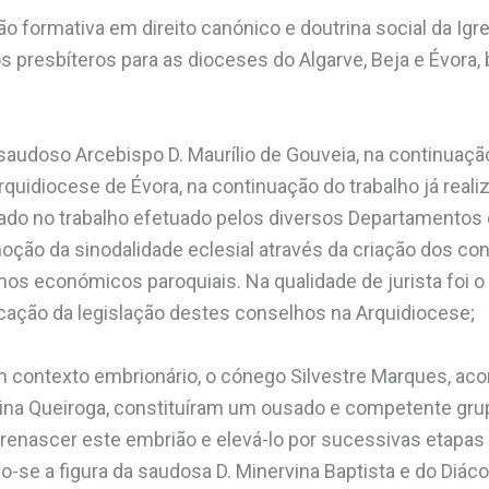
ão formativa em direito canónico e doutrina social da Ig
s presbíteros para as dioceses do Algarve, Beja e Évora
audoso Arcebispo D. Maurílio de Gouveia, na continuaçã
Arquidiocese de Évora, na continuação do trabalho já real
rado no trabalho efetuado pelos diversos Departamentos 
oção da sinodalidade eclesial através da criação dos co
hos económicos paroquiais. Na qualidade de jurista foi 
licação da legislação destes conselhos na Arquidiocese;
em contexto embrionário, o cónego Silvestre Marques, a
tina Queiroga, constituíram um ousado e competente gru
 renascer este embrião e elevá-lo por sucessivas etapas
o-se a figura da saudosa D. Minervina Baptista e do Diáco