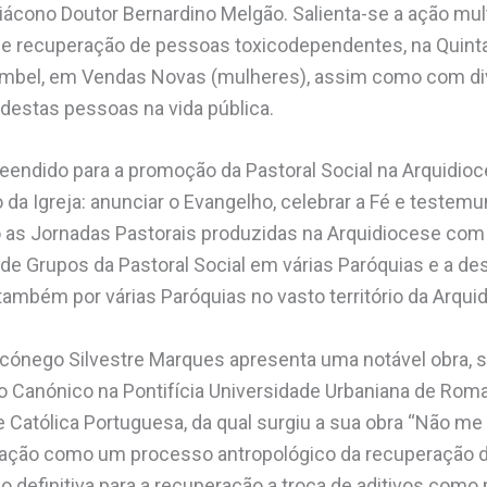
Diácono Doutor Bernardino Melgão. Salienta-se a ação mult
 de recuperação de pessoas toxicodependentes, na Quint
ombel, em Vendas Novas (mulheres), assim como com d
 destas pessoas na vida pública.
reendido para a promoção da Pastoral Social na Arquidi
da Igreja: anunciar o Evangelho, celebrar a Fé e testemu
ho as Jornadas Pastorais produzidas na Arquidiocese co
de Grupos da Pastoral Social em várias Paróquias e a de
também por várias Paróquias no vasto território da Arqui
 o cónego Silvestre Marques apresenta uma notável obra, 
 Canónico na Pontifícia Universidade Urbaniana de Rom
e Católica Portuguesa, da qual surgiu a sua obra “Não me 
ração como um processo antropológico da recuperação d
definitiva para a recuperação a troca de aditivos como