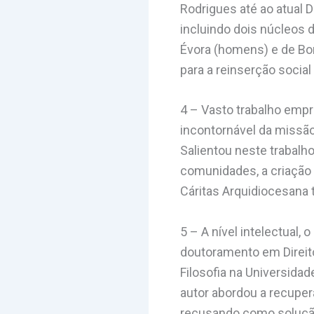
Rodrigues até ao atual 
incluindo dois núcleos
Évora (homens) e de B
para a reinserção social
4 – Vasto trabalho emp
incontornável da missão 
Salientou neste trabal
comunidades, a criação 
Cáritas Arquidiocesana 
5 – A nível intelectual,
doutoramento em Direito
Filosofia na Universidad
autor abordou a recupe
recusando como solução 