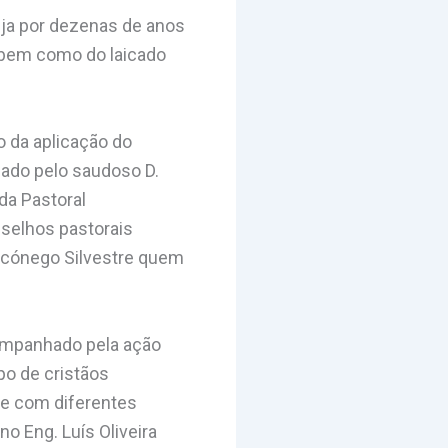
reja por dezenas de anos
, bem como do laicado
o da aplicação do
izado pelo saudoso D.
da Pastoral
nselhos pastorais
o cónego Silvestre quem
companhado pela ação
po de cristãos
 e com diferentes
no Eng. Luís Oliveira