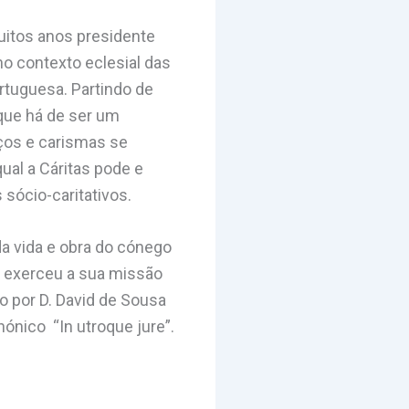
muitos anos presidente
no contexto eclesial das
rtuguesa. Partindo de
que há de ser um
iços e carismas se
qual a Cáritas pode e
sócio-caritativos.
a vida e obra do cónego
, exerceu a sua missão
do por D. David de Sousa
nónico “In utroque jure”.