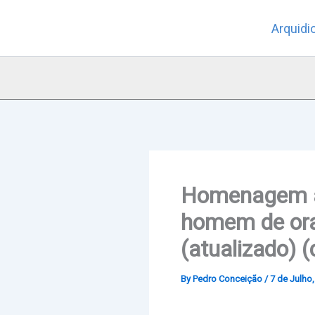
Skip
Arquidi
to
content
Homenagem ao
homem de ora
(atualizado) 
By
Pedro Conceição
/
7 de Julho