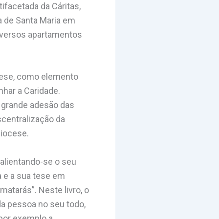
ifacetada da Cáritas,
a de Santa Maria em
iversos apartamentos
ocese, como elemento
nhar a Caridade.
m grande adesão das
scentralização da
diocese.
salientando-se o seu
a e a sua tese em
matarás”. Neste livro, o
a pessoa no seu todo,
 por exemplo a