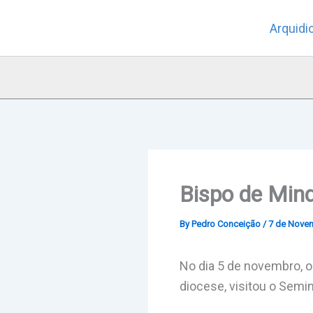
Skip
Arquidi
to
content
Bispo de Mind
By
Pedro Conceição
/
7 de Nove
No dia 5 de novembro, o
diocese, visitou o Semi