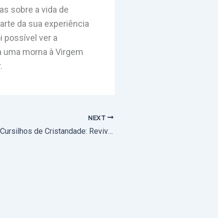
as sobre a vida de
arte da sua experiência
 possível ver a
o a uma morna à Virgem
.
NEXT
Movimento dos Cursilhos de Cristandade: Reviver do Centro de Ultreia de Portel