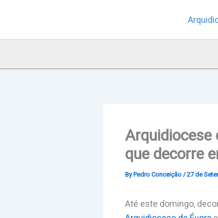
Skip
Arquidi
to
content
Arquidiocese 
que decorre 
By
Pedro Conceição
/
27 de Sete
Até este domingo, deco
Arquidiocese de Évora
e