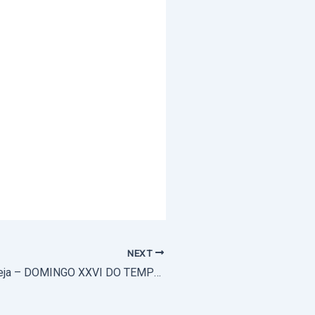
NEXT
Podcast Ser Igreja – DOMINGO XXVI DO TEMPO COMUM – Ano C – 28 de setembro de 2025 – Com reflexão do P. Alexandre Medeiros (com áudio)