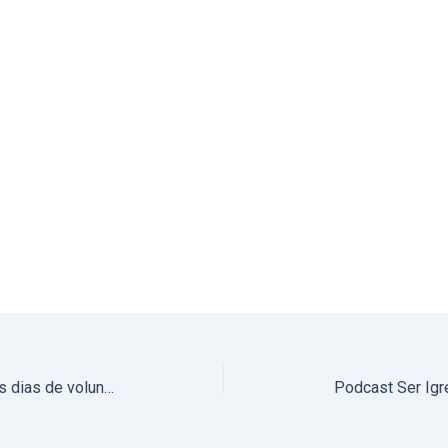
Convento do Calvário acolheu dois dias de voluntariado da Fundação Clausura (com fotos)