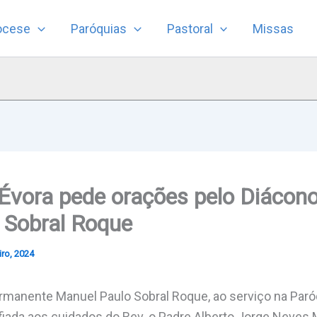
ocese
Paróquias
Pastoral
Missas
 Évora pede orações pelo Diácon
 Sobral Roque
iro, 2024
rmanente Manuel Paulo Sobral Roque, ao serviço na Par
iada aos cuidados do Rev. o Padre Alberto Jorge Neves 