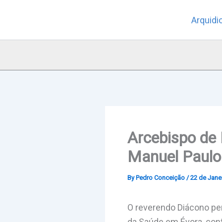
Skip
Arquidi
to
content
Arcebispo de
Manuel Paulo
By
Pedro Conceição
/
22 de Jane
O reverendo Diácono pe
da Saúde em Évora, conf