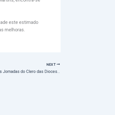
zade este estimado
as melhoras.
NEXT
Síntese Final das Jornadas do Clero das Dioceses do Sul 2024