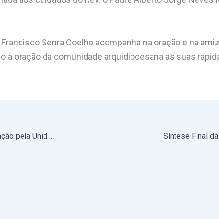
D. Francisco Senra Coelho acompanha na oração e na ami
fio à oração da comunidade arquidiocesana as suas rápid
18 a 25 de janeiro: Semana de Oração pela Unidade dos Cristãos