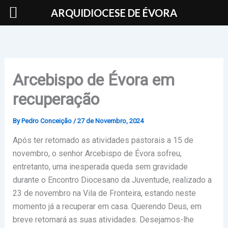
Skip
ARQUIDIOCESE DE ÉVORA
to
content
Arcebispo de Évora em
recuperação
By
Pedro Conceição
/
27 de Novembro, 2024
Após ter retomado as atividades pastorais a 15 de
novembro, o senhor Arcebispo de Évora sofreu,
entretanto, uma inesperada queda sem gravidade
durante o Encontro Diocesano da Juventude, realizado a
23 de novembro na Vila de Fronteira, estando neste
momento já a recuperar em casa. Querendo Deus, em
breve retomará as suas atividades. Desejamos-lhe