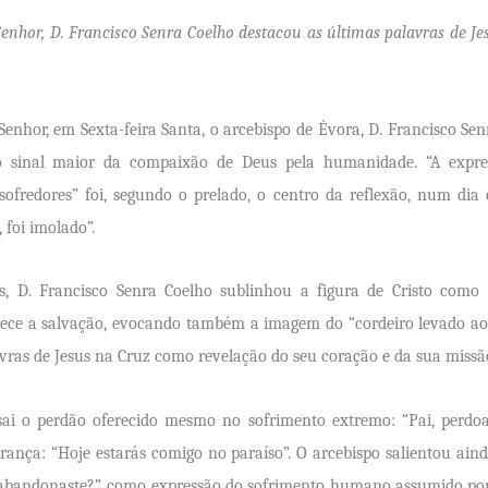
enhor, D. Francisco Senra Coelho destacou as últimas palavras de 
enhor, em Sexta-feira Santa, o arcebispo de Évora, D. Francisco Senr
 sinal maior da compaixão de Deus pela humanidade. “A expre
fredores” foi, segundo o prelado, o centro da reflexão, num dia 
, foi imolado”.
cas, D. Francisco Senra Coelho sublinhou a figura de Cristo com
erece a salvação, evocando também a imagem do “cordeiro levado ao
avras de Jesus na Cruz como revelação do seu coração e da sua missã
ssai o perdão oferecido mesmo no sofrimento extremo: “Pai, perdo
rança: “Hoje estarás comigo no paraíso”. O arcebispo salientou ai
bandonaste?”, como expressão do sofrimento humano assumido por C