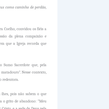
Jesus como caminho de perdão,
a Coelho, convidou os fiéis a
ssão da plena compaixão e
em que a Igreja recorda que
o o Sumo Sacerdote que, pela
 matadouro”. Nesse contexto,
o redentora.
a-lhes, pois não sabem o que
nda o grito de abandono: “Meu
risto, e a sede de Deus pela