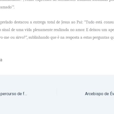
 amado’”.
 prelado destacou a entrega total de Jesus ao Pai: “Tudo está con
o sinal de uma vida plenamente realizada no amor. E deixou um apelo
vo-me ou sirvo?”, sublinhando que é na resposta a estas perguntas q
ra
Via-Sacra pública reúne fiéis num percurso de fé pela cidade de Elvas