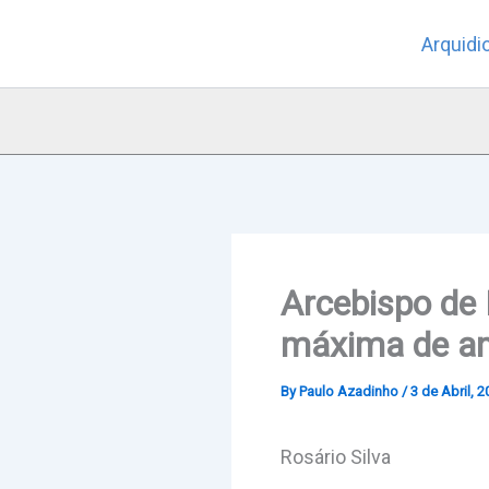
Skip
Arquidi
to
content
Arcebispo de 
máxima de a
By
Paulo Azadinho
/
3 de Abril, 
Rosário Silva