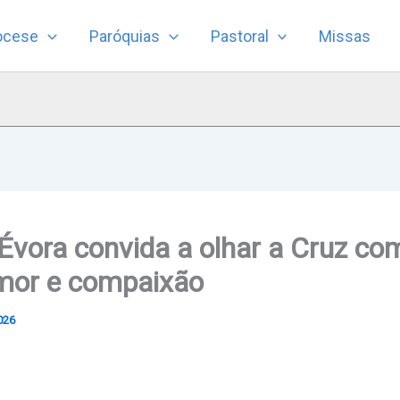
ocese
Paróquias
Pastoral
Missas
Évora convida a olhar a Cruz c
mor e compaixão
2026