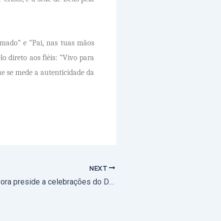
sumado” e “Pai, nas tuas mãos
 direto aos fiéis: “Vivo para
ue se mede a autenticidade da
NEXT
Arcebispo de Évora preside a celebrações do Domingo de Páscoa em diferentes comunidades