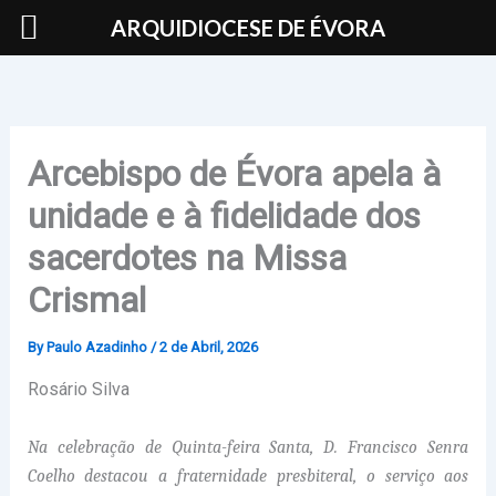
Skip
ARQUIDIOCESE DE ÉVORA
to
content
Arcebispo de Évora apela à
unidade e à fidelidade dos
sacerdotes na Missa
Crismal
By
Paulo Azadinho
/
2 de Abril, 2026
Rosário Silva
Na celebração de Quinta-feira Santa, D. Francisco Senra
Coelho destacou a fraternidade presbiteral, o serviço aos