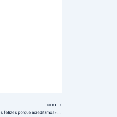
NEXT
Vaticano: «Somos felizes porque acreditamos», diz Francisco, na Missa da I Jornada Mundial das Criança