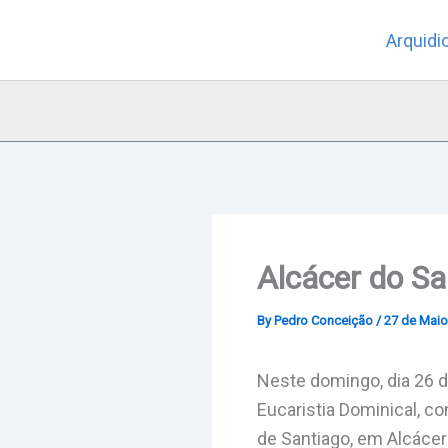
Skip
Arquidi
to
content
Alcácer do S
By
Pedro Conceição
/
27 de Maio
Neste domingo, dia 26 d
Eucaristia Dominical, c
de Santiago, em Alcácer 