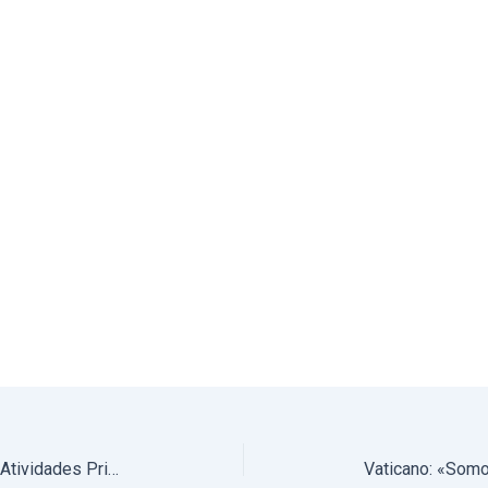
22 de maio a 5 de junho de 2024: Atividades Principais do Arcebispo de Évora