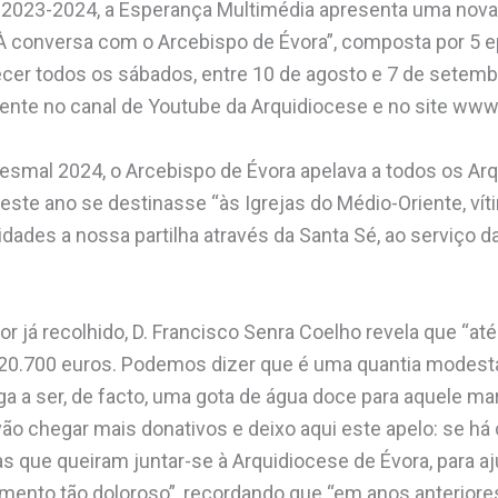
l 2023-2024, a Esperança Multimédia apresenta uma nova
 “À conversa com o Arcebispo de Évora”, composta por 5
cer todos os sábados, entre 10 de agosto e 7 de setembr
te no canal de Youtube da Arquidiocese e no site www
mal 2024, o Arcebispo de Évora apelava a todos os Ar
ste ano se destinasse “às Igrejas do Médio-Oriente, vít
ades a nossa partilha através da Santa Sé, ao serviço d
or já recolhido, D. Francisco Senra Coelho revela que “
 20.700 euros. Podemos dizer que é uma quantia modesta
 a ser, de facto, uma gota de água doce para aquele ma
ão chegar mais donativos e deixo aqui este apelo: se h
 que queiram juntar-se à Arquidiocese de Évora, para aj
nto tão doloroso”, recordando que “em anos anteriores