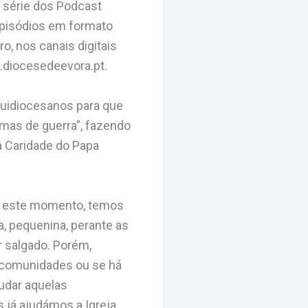
 série dos Podcast
 episódios em formato
o, nos canais digitais
.diocesedeevora.pt.
quidiocesanos para que
imas de guerra”, fazendo
a Caridade do Papa
até este momento, temos
, pequenina, perante as
r salgado. Porém,
á comunidades ou se há
udar aquelas
 já ajudámos a Igreja