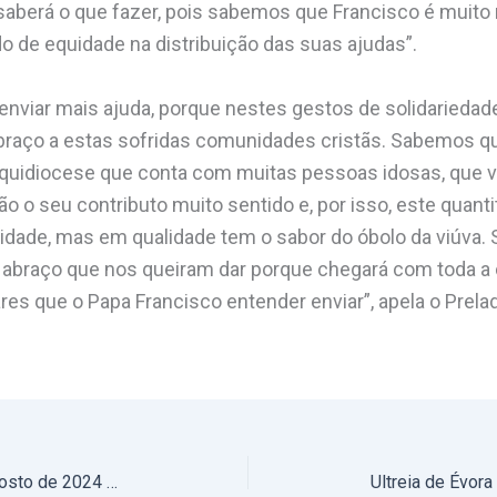
saberá o que fazer, pois sabemos que Francisco é muito
 de equidade na distribuição das suas ajudas”.
viar mais ajuda, porque nestes gestos de solidariedade
abraço a estas sofridas comunidades cristãs. Sabemos q
quidiocese que conta com muitas pessoas idosas, que 
o o seu contributo muito sentido e, por isso, este quanti
dade, mas em qualidade tem o sabor do óbolo da viúva. 
 abraço que nos queiram dar porque chegará com toda a c
res que o Papa Francisco entender enviar”, apela o Prela
PODCAST REFLEXOS – 20 de agosto de 2024 – O curriculum do cristão (áudio)