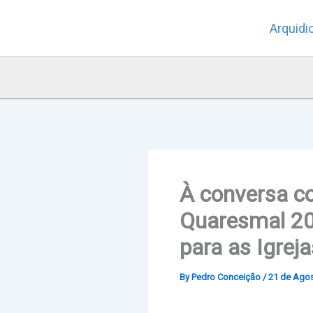
Skip
Arquidi
to
content
À conversa co
Quaresmal 20
para as Igrej
By
Pedro Conceição
/
21 de Agos