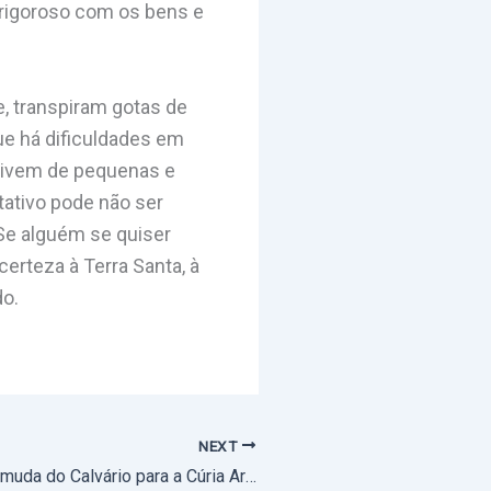
 rigoroso com os bens e
, transpiram gotas de
ue há dificuldades em
vivem de pequenas e
tativo pode não ser
Se alguém se quiser
erteza à Terra Santa, à
do.
NEXT
Ultreia de Évora muda do Calvário para a Cúria Arquidiocesana