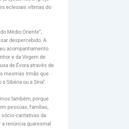
s eclesiais vítimas do
do Médio Oriente”,
ssar despercebido. A
o seu acompanhamento
enhor e da Virgem de
uxa de Évora através de
tas mesmas Irmãs que
 Sibéria ou a Síria”.
uirmos também, porque
m pessoas, famílias,
sócio-caritativas da
ar a renúncia quaresmal