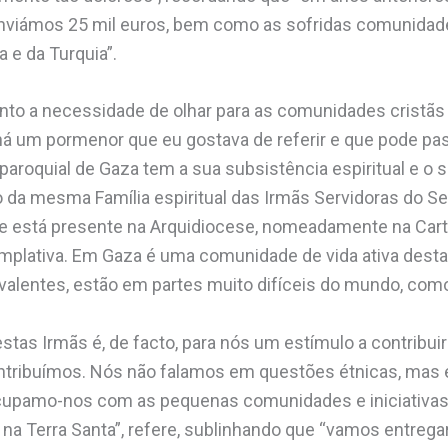
enviámos 25 mil euros, bem como as sofridas comunidade
a e da Turquia”.
o a necessidade de olhar para as comunidades cristãs 
há um pormenor que eu gostava de referir e que pode pa
aroquial de Gaza tem a sua subsistência espiritual e 
 da mesma Família espiritual das Irmãs Servidoras do S
e está presente na Arquidiocese, nomeadamente na Cart
plativa. Em Gaza é uma comunidade de vida ativa des
valentes, estão em partes muito difíceis do mundo, como a
estas Irmãs é, de facto, para nós um estímulo a contrib
ribuímos. Nós não falamos em questões étnicas, mas e
ocupamo-nos com as pequenas comunidades e iniciativas 
, na Terra Santa”, refere, sublinhando que “vamos entreg