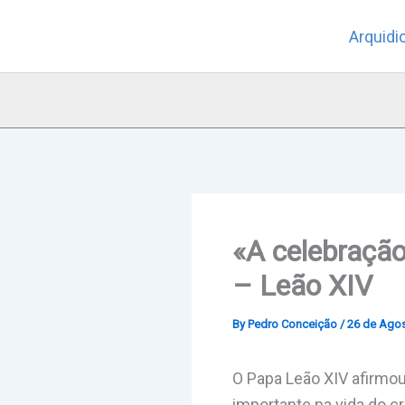
Skip
Arquidi
to
content
«A celebração
– Leão XIV
By
Pedro Conceição
/
26 de Agos
O Papa Leão XIV afirmou
importante na vida do cr