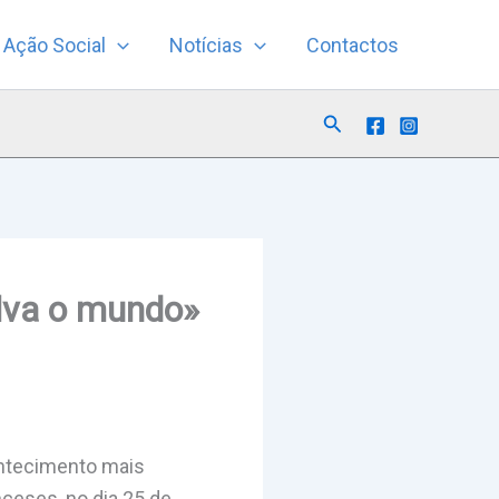
Ação Social
Notícias
Contactos
Search
alva o mundo»
ontecimento mais
nceses, no dia 25 de