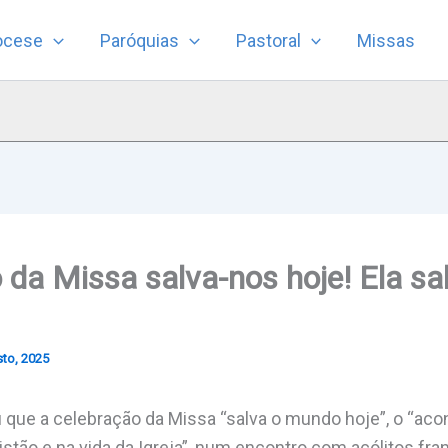
ocese
Paróquias
Pastoral
Missas
 da Missa salva-nos hoje! Ela s
to, 2025
 que a celebração da Missa “salva o mundo hoje”, o “ac
istão e na vida da Igreja”, num encontro com acólitos fra