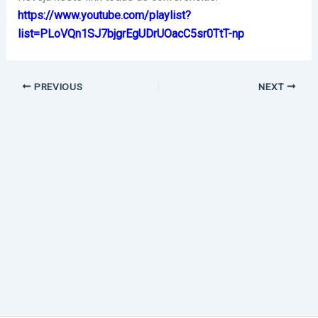
https://www.youtube.com/playlist?
list=PLoVQn1SJ7bjgrEgUDrUOacC5sr0TtT-np
PREVIOUS
NEXT