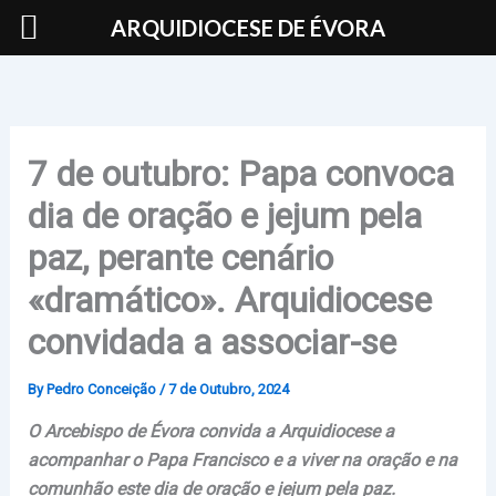
Skip
ARQUIDIOCESE DE ÉVORA
to
content
7 de outubro: Papa convoca
dia de oração e jejum pela
paz, perante cenário
«dramático». Arquidiocese
convidada a associar-se
By
Pedro Conceição
/
7 de Outubro, 2024
O Arcebispo de Évora convida a Arquidiocese a
acompanhar o Papa Francisco e
a viver na oração e na
comunhão
este dia de oração e jejum pela paz.