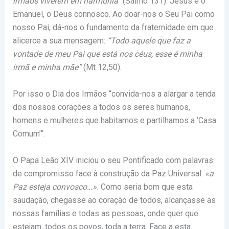
irmãos viverem em harmonia”
(Salmo 131). Jesus é o
Emanuel, o Deus connosco. Ao doar-nos o Seu Pai como
nosso Pai, dá-nos o fundamento da fraternidade em que
alicerce a sua mensagem:
“Todo aquele que faz a
vontade de meu Pai que está nos céus, esse é minha
irmã e minha mãe”
(Mt 12,50).
Por isso o Dia dos Irmãos “convida-nos a alargar a tenda
dos nossos corações a todos os seres humanos,
homens e mulheres que habitamos e partilhamos a ‘Casa
Comum’”.
O Papa Leão XIV iniciou o seu Pontificado com palavras
de compromisso face à construção da Paz Universal:
«a
Paz esteja convosco…».
Como seria bom que esta
saudação, chegasse ao coração de todos, alcançasse as
nossas famílias e todas as pessoas, onde quer que
estejam, todos os povos, toda a terra. Face a esta