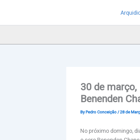
Skip
Arquidi
to
content
30 de março, 
Benenden Cha
By
Pedro Conceição
/
28 de Març
No próximo domingo, dia
o coro Benenden Chapel 