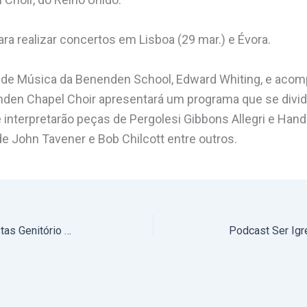
ra realizar concertos em Lisboa (29 mar.) e Évora.
r de Música da Benenden School, Edward Whiting, e acom
enden Chapel Choir apresentará um programa que se divi
interpretarão peças de Pergolesi Gibbons Allegri e Hande
de John Tavener e Bob Chilcott entre outros.
Vigília de Oração pelos seminaristas Genitório Ngasiame e Tomé Ndlilisange, que serão ordenados diáconos, foi celebrada em Évora (com fotos)