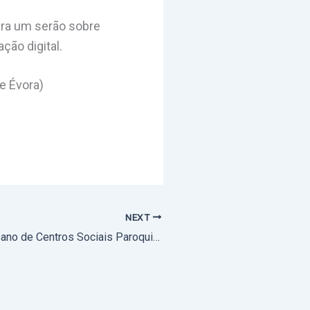
ara um serão sobre
ção digital.
e Évora)
NEXT
Encontro Diocesano de Centros Sociais Paroquiais da Arquidiocese de Évora debateu as exigências da Missão e o desafio da sustentabilidade (com fotos) (atualizado)