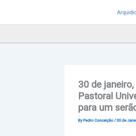
Skip
Arquidi
to
content
30 de janeiro
Pastoral Univ
para um serão
By
Pedro Conceição
/
30 de Jane