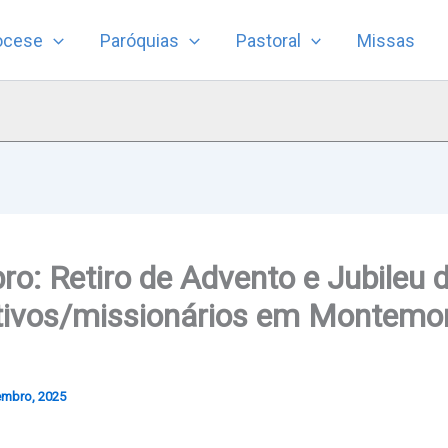
ocese
Paróquias
Pastoral
Missas
o: Retiro de Advento e Jubileu d
ativos/missionários em Montemo
embro, 2025