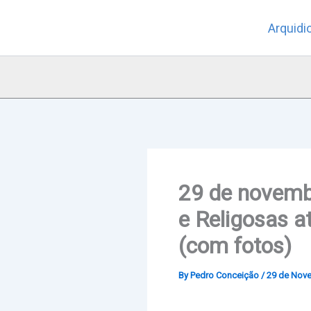
Skip
Arquidi
to
content
29 de novembr
e Religosas 
(com fotos)
By
Pedro Conceição
/
29 de Nov