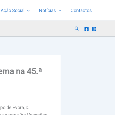
Ação Social
Notícias
Contactos
Search
tema na 45.ª
po de Évora, D.
da ao tema ‘As Vocações