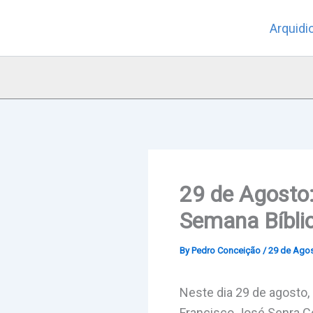
Skip
Arquidi
to
content
29 de Agosto:
Semana Bíbli
By
Pedro Conceição
/
29 de Agos
Neste dia 29 de agosto,
Francisco José Senra Co