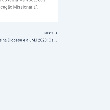
Vocação Missionária”.
NEXT
Recordar os Dias na Diocese e a JMJ 2023: Os jovens das Paróquias de Évora partilham os melhores momentos