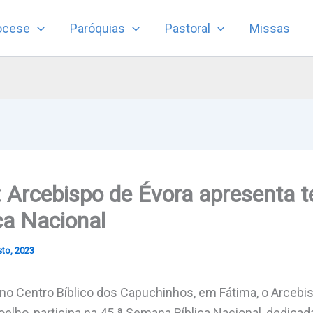
ocese
Paróquias
Pastoral
Missas
 Arcebispo de Évora apresenta 
ca Nacional
to, 2023
 no Centro Bíblico dos Capuchinhos, em Fátima, o Arcebis
elho, participa na 45.ª Semana Bíblica Nacional, dedica