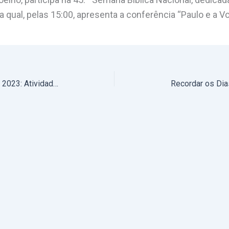
 na qual, pelas 15:00, apresenta a conferência “Paulo e a 
29 de agosto a 8 de setembro de 2023: Atividades Principais do Arcebispo de Évora