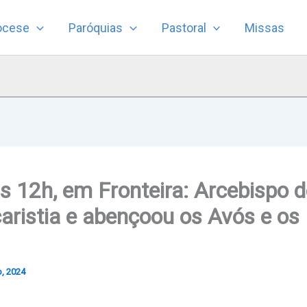
ocese
Paróquias
Pastoral
Missas
às 12h, em Fronteira: Arcebispo 
caristia e abençoou os Avós e os
o, 2024