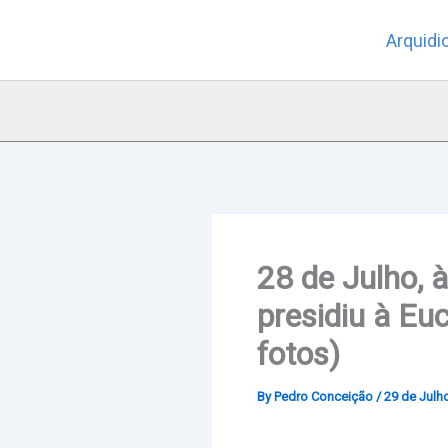
Skip
Arquidi
to
content
28 de Julho, 
presidiu à Eu
fotos)
By
Pedro Conceição
/
29 de Julh