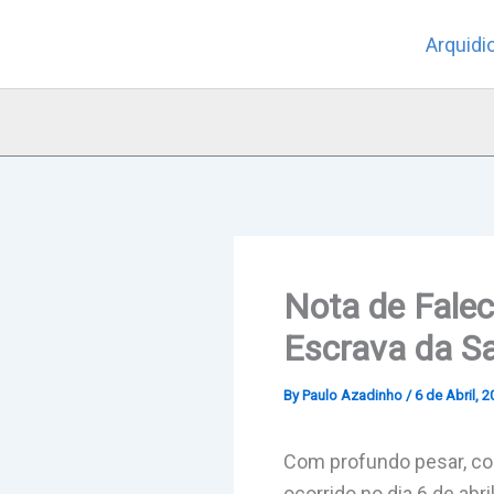
Skip
Arquidi
to
content
Nota de Fale
Escrava da Sa
By
Paulo Azadinho
/
6 de Abril, 
Com profundo pesar, com
ocorrido no dia 6 de abri