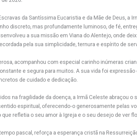
Escravas da Santíssima Eucaristia e da Mãe de Deus, a Ir
nho discreto, mas profundamente luminoso, de fé, entre
esenvolveu a sua missão em Viana do Alentejo, onde dei
cordada pela sua simplicidade, ternura e espírito de ser
erosa, acompanhou com especial carinho inúmeras crianç
nstante e segura para muitos. A sua vida foi expressão 
ncretos de cuidado e dedicação.
idos na fragilidade da doença, a Irmã Celeste abraçou o
sentido espiritual, oferecendo-o generosamente pelas v
que refletia o seu amor à Igreja e o seu desejo de ver f
 tempo pascal, reforça a esperança cristã na Ressurreiçã