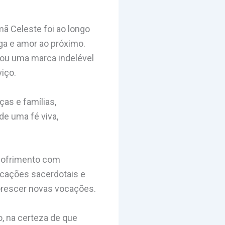
mã Celeste foi ao longo
ga e amor ao próximo.
xou uma marca indelével
viço.
as e famílias,
de uma fé viva,
 sofrimento com
ocações sacerdotais e
lorescer novas vocações.
o, na certeza de que