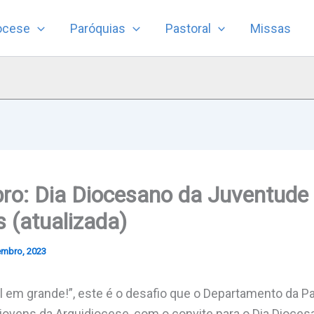
ocese
Paróquias
Pastoral
Missas
ro: Dia Diocesano da Juventude 
 (atualizada)
embro, 2023
 em grande!”, este é o desafio que o Departamento da Pa
 jovens da Arquidiocese, com o convite para o Dia Dioce