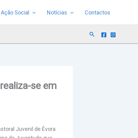
Ação Social
Notícias
Contactos
Search
realiza-se em
storal Juvenil de Évora
sano da Juventude que