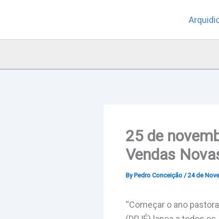
Skip
Arquidi
to
content
25 de novemb
Vendas Novas
By
Pedro Conceição
/
24 de Nov
“Começar o ano pastoral
(DPJÉ) lança a todos os