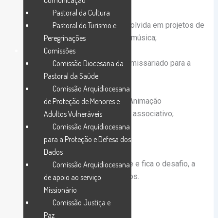
Comunicação
Universidade de Évora;
Pastoral da Cultura
Pastoral do Turismo e
– Joana Espadinha, cantautora, envolvida em projetos de
Peregrinações
educação para crianças através da música;
Comissões
– Luís Romão, mediador do alto comissariado para a
Comissão Diocesana da
integração das minorias;
Pastoral da Saúde
Comissão Arquidiocesana
– Bruno Gonçalves, licenciado em Animação
de Proteção de Menores e
Socioeducativa, ativista e dirigente associativo;
Adultos Vulneráveis
Comissão Arquidiocesana
– P. José Maria Brito, sj.
para a Proteção e Defesa dos
Dados
O convite é para toda a comunidade e fica o desafio, a
Comissão Arquidiocesana
cada um de nós, de trazer os amigos.
de apoio ao serviço
Missionário
Comissão Justiça e
Paz