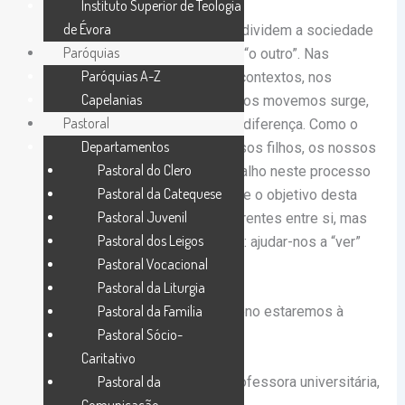
Instituto Superior de Teologia
de Évora
Numa altura em que as diferenças dividem a sociedade
Paróquias
urge cuidar o modo como olhamos “o outro”. Nas
Paróquias A-Z
diferentes idades, nos diferentes contextos, nos
Capelanias
diferentes meios sociais em que nos movemos surge,
Pastoral
diariamente, o desafio de aceitar a diferença. Como o
Departamentos
fazemos? Como ajudamos os nossos filhos, os nossos
Pastoral do Clero
alunos, os nossos colegas de trabalho neste processo
Pastoral da Catequese
que nem sempre é simples? É esse o objetivo desta
Pastoral Juvenil
conversa, com pessoas muito diferentes entre si, mas
Pastoral dos Leigos
que se juntam num objetivo comum: ajudar-nos a “ver”
Pastoral Vocacional
com um novo olhar!
Pastoral da Liturgia
Pastoral da Familia
Com a moderação de Leonor Centeno estaremos à
Pastoral Sócio-
conversa com:
Caritativo
Pastoral da
– Constança Biscaia, psicóloga, professora universitária,