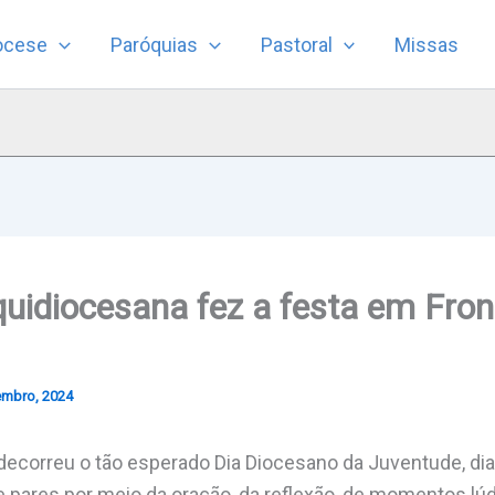
ocese
Paróquias
Pastoral
Missas
uidiocesana fez a festa em Fron
embro, 2024
decorreu o tão esperado Dia Diocesano da Juventude, d
tre pares por meio da oração, da reflexão, de momentos 