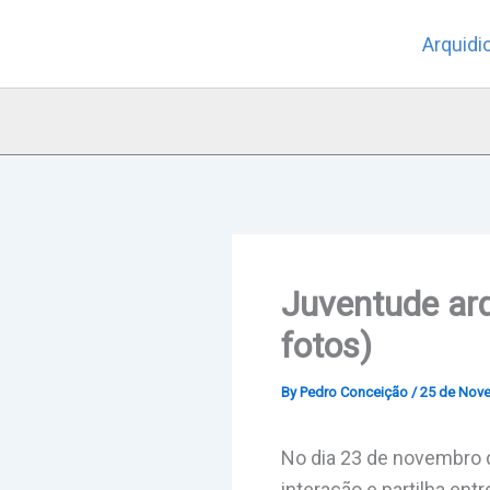
Skip
Arquidi
to
content
Juventude arq
fotos)
By
Pedro Conceição
/
25 de Nov
No dia 23 de novembro 
interação e partilha en