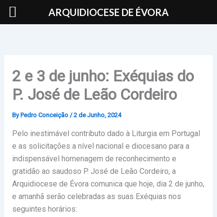
Skip
ARQUIDIOCESE DE ÉVORA
to
content
2 e 3 de junho: Exéquias do
P. José de Leão Cordeiro
By
Pedro Conceição
/
2 de Junho, 2024
Pelo inestimável contributo dado à Liturgia em Portugal
e as solicitações a nível nacional e diocesano para a
indispensável homenagem de reconhecimento e
gratidão ao saudoso P. José de Leão Cordeiro, a
Arquidiocese de Évora comunica que hoje, dia 2 de junho,
e amanhã serão celebradas as suas Exéquias nos
seguintes horários: