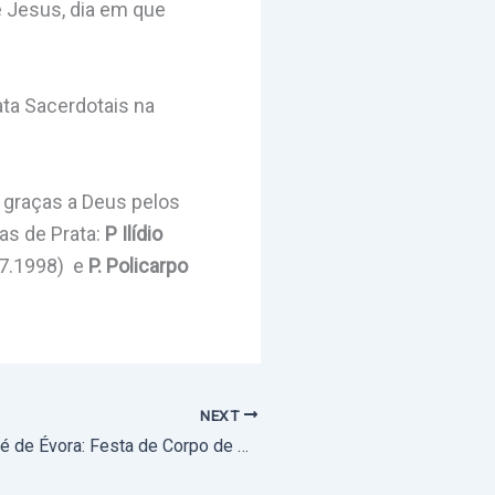
e Jesus, dia em que
ata Sacerdotais na
r graças a Deus pelos
as de Prata:
P Ilídio
07.1998) e
P. Policarpo
NEXT
8 de junho, em Sé de Évora: Festa de Corpo de Deus com solene procissão