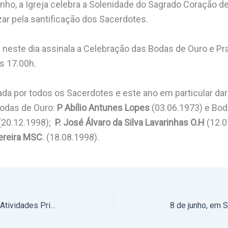
nho, a Igreja celebra a Solenidade do Sagrado Coração d
ar pela santificação dos Sacerdotes.
 neste dia assinala a Celebração das Bodas de Ouro e Pr
às 17.00h.
rada por todos os Sacerdotes e este ano em particular da
odas de Ouro:
P Abílio Antunes Lopes
(03.06.1973) e Bod
(20.12.1998);
P. José Álvaro da Silva Lavarinhas O.H
(12.
ereira MSC
. (18.08.1998).
31 de maio a 7 de junho de 2023: Atividades Principais do Arcebispo de Évora