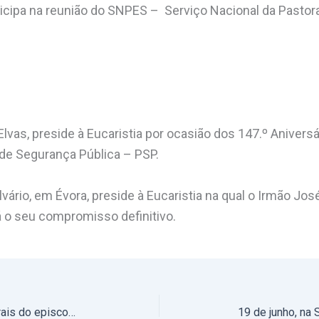
icipa na reunião do SNPES – Serviço Nacional da Pastora
lvas, preside à Eucaristia por ocasião dos 147.º Anivers
a de Segurança Pública – PSP.
lvário, em Évora, preside à Eucaristia na qual o Irmão J
 o seu compromisso definitivo.
16 a 18 de junho: Jornadas pastorais do episcopado centradas no processo sinodal