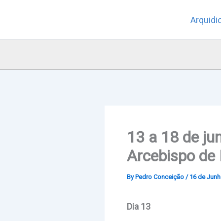
Skip
Arquidi
to
content
13 a 18 de ju
Arcebispo de
By
Pedro Conceição
/
16 de Junh
Dia 13