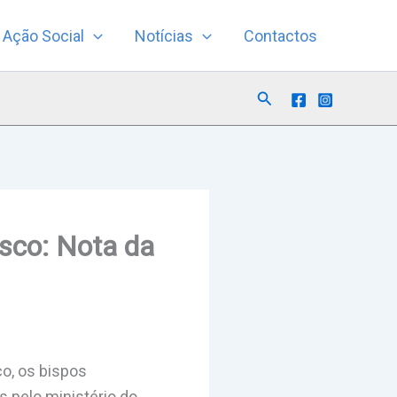
Ação Social
Notícias
Contactos
Search
isco: Nota da
co, os bispos
s pelo ministério do