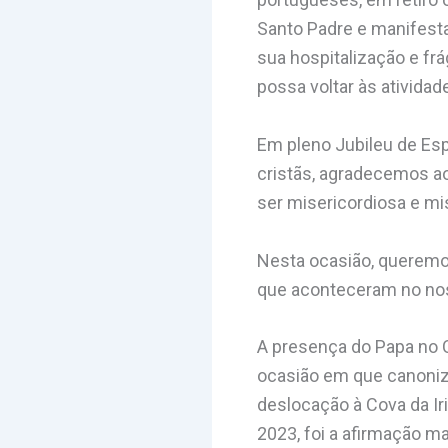
Santo Padre e manifesta
sua hospitalização e fr
possa voltar às atividad
Em pleno Jubileu de Es
cristãs, agradecemos ao
ser misericordiosa e mis
Nesta ocasião, queremo
que aconteceram no noss
A presença do Papa no C
ocasião em que canonizo
deslocação à Cova da Ir
2023, foi a afirmação ma