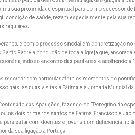
m a sua proximidade espiritual para com o sucessor de
ágil condição de saúde, rezam especialmente pela sua re
es regulares.
perança, e com o processo sinodal em concretização no
 Santo Padre a condução de toda a Igreja que, ancorada
sionária, indo ao encontro das periferias e acolhendo a “
s recordar com particular afeto os momentos do pontifi
o país: as duas visitas a Fátima e a Jornada Mundial d
entenário das Aparições, fazendo-se “Peregrino da espe
u os dois primeiros santos de Fátima, Francisco e Jacin
ia para estar com doentes e jovens com deficiência no 
ior da sua ligação a Portugal.