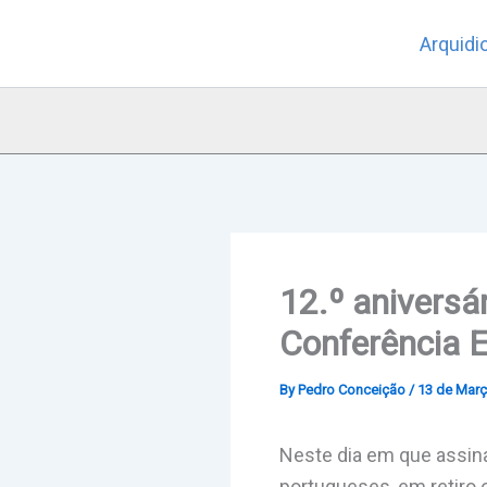
Skip
Arquidi
to
content
12.º aniversá
Conferência 
By
Pedro Conceição
/
13 de Març
Neste dia em que assina
portugueses, em retiro 