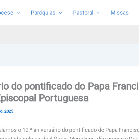
ocese
Paróquias
Pastoral
Missas
rio do pontificado do Papa Franc
Episcopal Portuguesa
o, 2025
lamos o 12.º aniversário do pontificado do Papa Francis
orientado pelo cardeal Óscar Maradiaga, dão graças a Deu