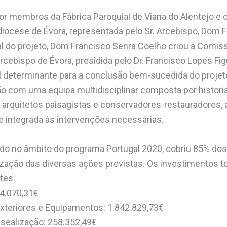
a por membros da Fábrica Paroquial de Viana do Alentejo e
diocese de Évora, representada pelo Sr. Arcebispo, Dom 
l do projeto, Dom Francisco Senra Coelho criou a Comis
cebispo de Évora, presidida pelo Dr. Francisco Lopes Fig
eterminante para a conclusão bem-sucedida do projeto.
o com uma equipa multidisciplinar composta por historia
, arquitetos paisagistas e conservadores-restauradores
 integrada às intervenções necessárias.
ado no âmbito do programa Portugal 2020, cobriu 85% do
ização das diversas ações previstas. Os investimentos t
tes:
34.070,31€
Exteriores e Equipamentos: 1.842.829,73€
sealização: 258.352,49€