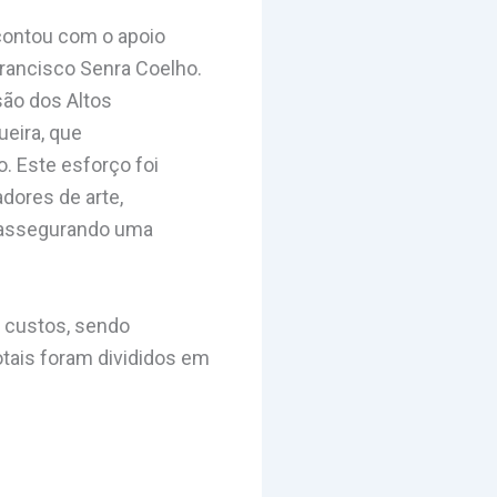
 contou com o apoio
Francisco Senra Coelho.
são dos Altos
ueira, que
 Este esforço foi
dores de arte,
, assegurando uma
s custos, sendo
otais foram divididos em