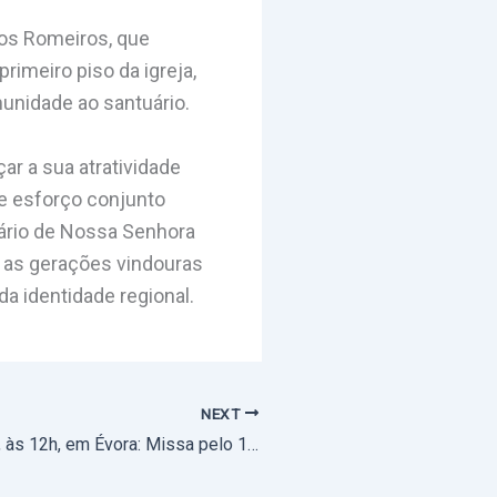
dos Romeiros, que
rimeiro piso da igreja,
munidade ao santuário.
ar a sua atratividade
te esforço conjunto
uário de Nossa Senhora
a as gerações vindouras
a identidade regional.
NEXT
16 de setembro, às 12h, em Évora: Missa pelo 103.º aniversário de nascimento de D. Maria Teresa Eugénio de Almeida