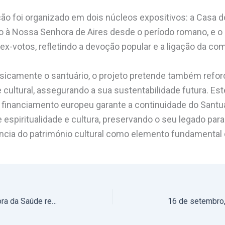
ão foi organizado em dois núcleos expositivos: a Casa 
to à Nossa Senhora de Aires desde o período romano, e o p
ex-votos, refletindo a devoção popular e a ligação da co
isicamente o santuário, o projeto pretende também reforç
e cultural, assegurando a sua sustentabilidade futura. Es
e financiamento europeu garante a continuidade do Sant
 espiritualidade e cultura, preservando o seu legado par
ncia do património cultural como elemento fundamental d
Festas em honra de Nossa Senhora da Saúde realizaram-se em Évora (com fotos)